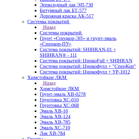
Эпоксидный лак ЭП-730
Битумный лак БТ-577
Дорожная краска АК-517
Системы покрытий
Назад
Системы покрытий
Грунт «Спецкор-ЭП» и грунт-эмаль
«Спецкор-ПУ»
Система покрытий: SHIHRAN-01 +
SHIHRAN® - 111
Система покрытий: ЦинкоFull + SHIHRAN
Система покрытий: Цинкофулл + "СпецКор"
Система покрытий: Цинкофулл + УР-1012
Химстойкие ЛКМ
Назад
Химстойкие ЛКМ
Грунт-эмаль ХВ-0278
Грунтовка ХС-010
Грунтовка ХС-068
Эмаль ХВ-16
Эмаль ХВ-124
Эмаль ХВ-785
Эмаль ХС-710
Лак ХВ-784
Грунты