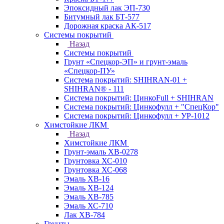
Эпоксидный лак ЭП-730
Битумный лак БТ-577
Дорожная краска АК-517
Системы покрытий
Назад
Системы покрытий
Грунт «Спецкор-ЭП» и грунт-эмаль
«Спецкор-ПУ»
Система покрытий: SHIHRAN-01 +
SHIHRAN® - 111
Система покрытий: ЦинкоFull + SHIHRAN
Система покрытий: Цинкофулл + "СпецКор"
Система покрытий: Цинкофулл + УР-1012
Химстойкие ЛКМ
Назад
Химстойкие ЛКМ
Грунт-эмаль ХВ-0278
Грунтовка ХС-010
Грунтовка ХС-068
Эмаль ХВ-16
Эмаль ХВ-124
Эмаль ХВ-785
Эмаль ХС-710
Лак ХВ-784
Грунты