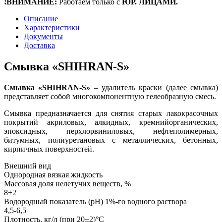
!ВНИМАНИЕ:
Работаем только с
ЮР. ЛИЦАМИ.
Описание
Характеристики
Документы
Доставка
Смывка «SHIHRAN-S»
Смывка «SHIHRAN-S»
– удалитель краски (далее смывка)
представляет собой многокомпонентную гелеобразную смесь.
Смывка предназначается для снятия старых лакокрасочных
покрытий акриловых, алкидных, кремнийорганических,
эпоксидных, перхлорвиниловых, нефтеполимерных,
битумных, полиуретановых с металлических, бетонных,
кирпичных поверхностей.
Внешний вид
Однородная вязкая жидкость
Массовая доля нелетучих веществ, %
8±2
Водородный показатель (рН) 1%-го водного раствора
4,5-6,5
Плотность, кг/л (при 20±2)°С