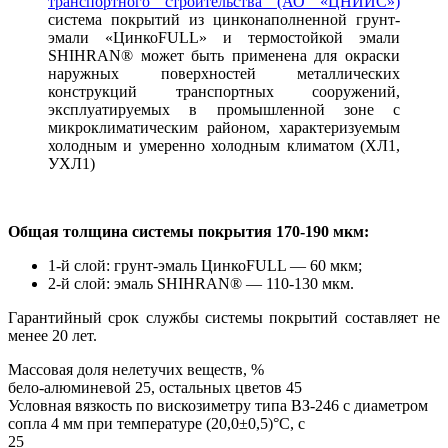
транспортного строительства (АО «ЦНИИС»)
система покрытий из цинконаполненной грунт-
эмали «ЦинкоFULL» и термостойкой эмали
SHIHRAN® может быть применена для окраски
наружных поверхностей металлических
конструкций транспортных сооружений,
эксплуатируемых в промышленной зоне с
микроклиматическим районом, характеризуемым
холодным и умеренно холодным климатом (ХЛ1,
УХЛ1)
Общая толщина системы покрытия 170-190 мкм:
1-й слой: грунт-эмаль ЦинкоFULL — 60 мкм;
2-й слой: эмаль SHIHRAN® — 110-130 мкм.
Гарантийный срок службы системы покрытий составляет не
менее 20 лет.
Массовая доля нелетучих веществ, %
бело-алюминевой 25, остальных цветов 45
Условная вязкость по вискозиметру типа ВЗ-246 с диаметром
сопла 4 мм при температуре (20,0±0,5)°С, с
25