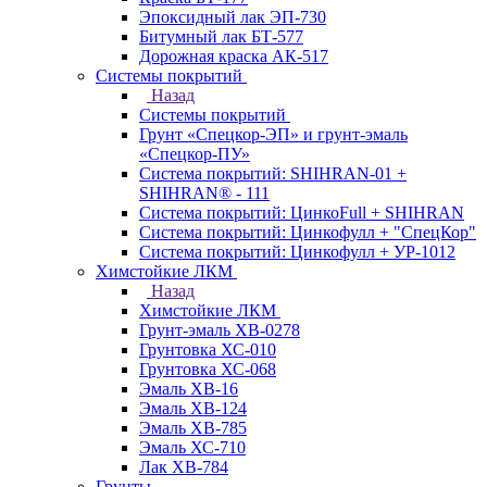
Эпоксидный лак ЭП-730
Битумный лак БТ-577
Дорожная краска АК-517
Системы покрытий
Назад
Системы покрытий
Грунт «Спецкор-ЭП» и грунт-эмаль
«Спецкор-ПУ»
Система покрытий: SHIHRAN-01 +
SHIHRAN® - 111
Система покрытий: ЦинкоFull + SHIHRAN
Система покрытий: Цинкофулл + "СпецКор"
Система покрытий: Цинкофулл + УР-1012
Химстойкие ЛКМ
Назад
Химстойкие ЛКМ
Грунт-эмаль ХВ-0278
Грунтовка ХС-010
Грунтовка ХС-068
Эмаль ХВ-16
Эмаль ХВ-124
Эмаль ХВ-785
Эмаль ХС-710
Лак ХВ-784
Грунты