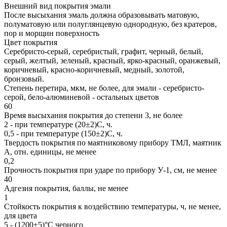
Внешний вид покрытия эмали
После высыхания эмаль должна образовывать матовую,
полуматовую или полуглянцевую однородную, без кратеров,
пор и морщин поверхность
Цвет покрытия
Серебристо-серый, серебристый, графит, черный, белый,
серый, желтый, зеленый, красный, ярко-красный, оранжевый,
коричневый, красно-коричневый, медный, золотой,
бронзовый.
Степень перетира, мкм, не более, для эмали - серебристо-
серой, бело-алюминевой - остальных цветов
60
Время высыхания покрытия до степени 3, не более
2 - при температуре (20±2)С, ч.
0,5 - при температуре (150±2)С, ч.
Твердость покрытия по маятниковому прибору ТМЛ, маятник
А, отн. единицы, не менее
0,2
Прочность покрытия при ударе по прибору У-1, см, не менее
40
Адгезия покрытия, баллы, не менее
1
Стойкость покрытия к воздействию температуры, ч, не менее,
для цвета
5 - (1200±5)°С черного