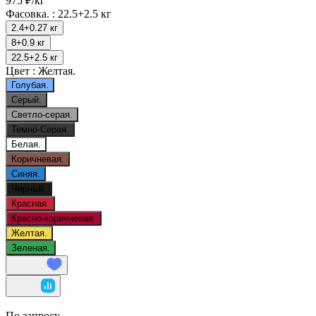
975 ₽/
кг
Фасовка. :
22.5+2.5 кг
2.4+0.27 кг
8+0.9 кг
22.5+2.5 кг
Цвет :
Желтая.
Голубая.
Серый.
Светло-серая.
Темно-Серая.
Белая.
Коричневая.
Синяя.
Черный.
Красная.
Красно-коричневая.
Желтая.
Зеленая.
По запросу