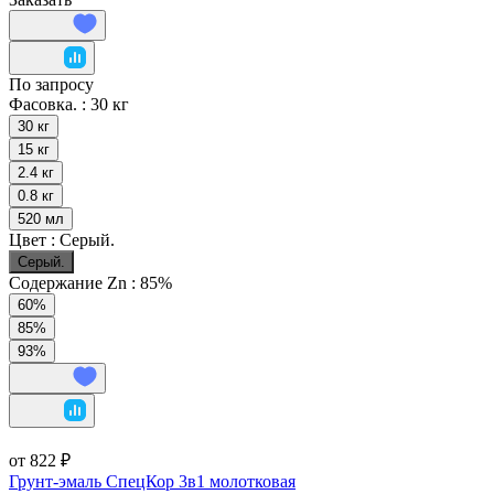
По запросу
Фасовка. :
30 кг
30 кг
15 кг
2.4 кг
0.8 кг
520 мл
Цвет :
Серый.
Серый.
Содержание Zn :
85%
60%
85%
93%
от 822 ₽
Грунт-эмаль СпецКор 3в1 молотковая