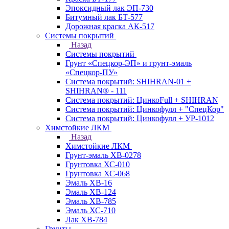
Эпоксидный лак ЭП-730
Битумный лак БТ-577
Дорожная краска АК-517
Системы покрытий
Назад
Системы покрытий
Грунт «Спецкор-ЭП» и грунт-эмаль
«Спецкор-ПУ»
Система покрытий: SHIHRAN-01 +
SHIHRAN® - 111
Система покрытий: ЦинкоFull + SHIHRAN
Система покрытий: Цинкофулл + "СпецКор"
Система покрытий: Цинкофулл + УР-1012
Химстойкие ЛКМ
Назад
Химстойкие ЛКМ
Грунт-эмаль ХВ-0278
Грунтовка ХС-010
Грунтовка ХС-068
Эмаль ХВ-16
Эмаль ХВ-124
Эмаль ХВ-785
Эмаль ХС-710
Лак ХВ-784
Грунты