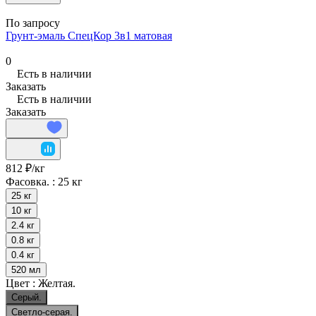
По запросу
Грунт-эмаль СпецКор 3в1 матовая
0
Есть в наличии
Заказать
Есть в наличии
Заказать
812 ₽/
кг
Фасовка. :
25 кг
25 кг
10 кг
2.4 кг
0.8 кг
0.4 кг
520 мл
Цвет :
Желтая.
Серый.
Светло-серая.