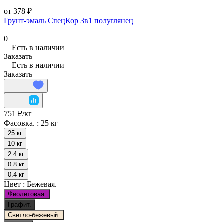
от 378 ₽
Грунт-эмаль СпецКор 3в1 полуглянец
0
Есть в наличии
Заказать
Есть в наличии
Заказать
751 ₽/
кг
Фасовка. :
25 кг
25 кг
10 кг
2.4 кг
0.8 кг
0.4 кг
Цвет :
Бежевая.
Фиолетовая.
Графит.
Светло-бежевый.