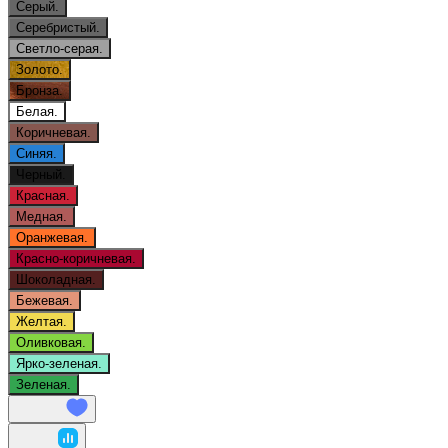
Серый.
Серебристый.
Светло-серая.
Золото.
Бронза.
Белая.
Коричневая.
Синяя.
Черный.
Красная.
Медная.
Оранжевая.
Красно-коричневая.
Шоколадная.
Бежевая.
Желтая.
Оливковая.
Ярко-зеленая.
Зеленая.