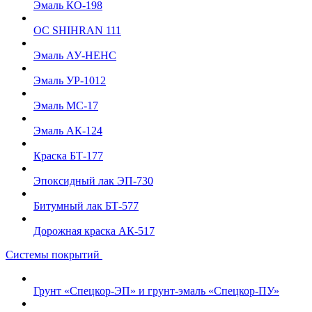
Эмаль КО-198
ОС SHIHRAN 111
Эмаль АУ-НЕНС
Эмаль УР-1012
Эмаль МС-17
Эмаль АК-124
Краска БТ-177
Эпоксидный лак ЭП-730
Битумный лак БТ-577
Дорожная краска АК-517
Системы покрытий
Грунт «Спецкор-ЭП» и грунт-эмаль «Спецкор-ПУ»