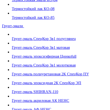
Термостойкий лак КО-08
Термостойкий лак КО-85
Грунт-эмали
Грунт-эмаль СпецКор 3в1 полуглянец
Грунт-эмаль СпецКор 3в1 матовая
Грунт-эмаль эпоксиэфирная Цинкоfull
Грунт-эмаль СпецКор 3в1 молотковая
Грунт-эмаль полиуретановая 2К СпецКор ПУ
Грунт-эмаль эпоксидная 2К СпецКор ЭП
Грунт-эмаль SHIHRAN-110
Грунт-эмаль акриловая АК НЕНС
Грунт-эмаль АФ НЕНС