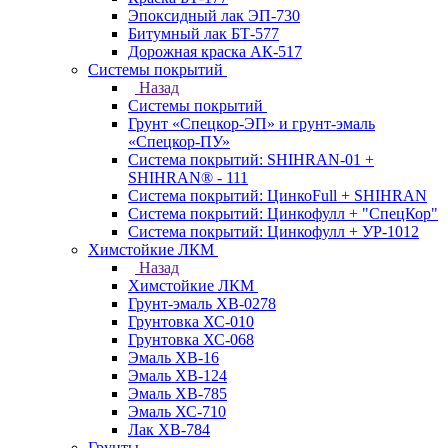
Эпоксидный лак ЭП-730
Битумный лак БТ-577
Дорожная краска АК-517
Системы покрытий
Назад
Системы покрытий
Грунт «Спецкор-ЭП» и грунт-эмаль
«Спецкор-ПУ»
Система покрытий: SHIHRAN-01 +
SHIHRAN® - 111
Система покрытий: ЦинкоFull + SHIHRAN
Система покрытий: Цинкофулл + "СпецКор"
Система покрытий: Цинкофулл + УР-1012
Химстойкие ЛКМ
Назад
Химстойкие ЛКМ
Грунт-эмаль ХВ-0278
Грунтовка ХС-010
Грунтовка ХС-068
Эмаль ХВ-16
Эмаль ХВ-124
Эмаль ХВ-785
Эмаль ХС-710
Лак ХВ-784
Грунты