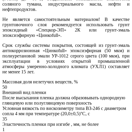
соляного тумана, индустриального масла, нефти и
нефтепродуктов.
Не является самостоятельным материалом! В качестве
грунтовочного слоя рекомендуется использовать грунт
эпоксидный «Спецкор-ЭП» 2К или грунт-эмаль
эпоксиэфирную «Цинкоfull».
Срок службы системы покрытия, состоящей из грунт-эмаль
антикоррозионная «Цинкоfull» эпоксиэфирная (50 мкм) и
полиуретановой эмали УР-1012 серого цвета (100 мкм), при
эксплуатации в условиях открытой промышленной
атмосферы умеренно-холодного климата (УХЛ1) составляет
не менее 15 лет.
Массовая доля нелетучих веществ, %
50
Внешний вид пленки
После высыхания пленка должна образовывать однородную
глянцевую или полуглянцевую поверхность
Условная вязкость по вискозиметру типа ВЗ-246 с диаметром
сопла 4 мм при температуре (20,0±0,5)°С, с
35
Эластичность пленки при изгибе , мм, не более
1