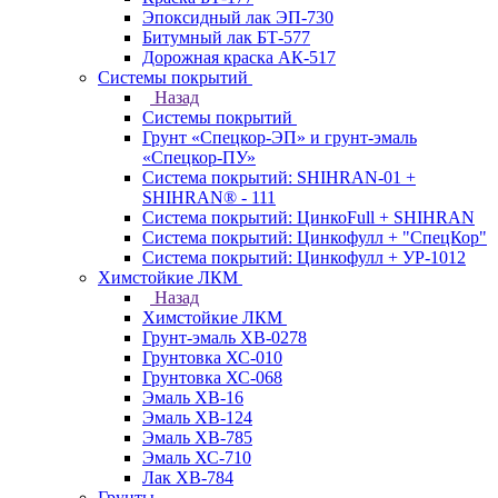
Эпоксидный лак ЭП-730
Битумный лак БТ-577
Дорожная краска АК-517
Системы покрытий
Назад
Системы покрытий
Грунт «Спецкор-ЭП» и грунт-эмаль
«Спецкор-ПУ»
Система покрытий: SHIHRAN-01 +
SHIHRAN® - 111
Система покрытий: ЦинкоFull + SHIHRAN
Система покрытий: Цинкофулл + "СпецКор"
Система покрытий: Цинкофулл + УР-1012
Химстойкие ЛКМ
Назад
Химстойкие ЛКМ
Грунт-эмаль ХВ-0278
Грунтовка ХС-010
Грунтовка ХС-068
Эмаль ХВ-16
Эмаль ХВ-124
Эмаль ХВ-785
Эмаль ХС-710
Лак ХВ-784
Грунты