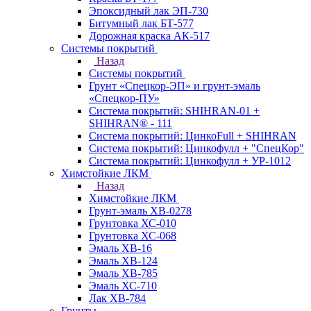
Эпоксидный лак ЭП-730
Битумный лак БТ-577
Дорожная краска АК-517
Системы покрытий
Назад
Системы покрытий
Грунт «Спецкор-ЭП» и грунт-эмаль
«Спецкор-ПУ»
Система покрытий: SHIHRAN-01 +
SHIHRAN® - 111
Система покрытий: ЦинкоFull + SHIHRAN
Система покрытий: Цинкофулл + "СпецКор"
Система покрытий: Цинкофулл + УР-1012
Химстойкие ЛКМ
Назад
Химстойкие ЛКМ
Грунт-эмаль ХВ-0278
Грунтовка ХС-010
Грунтовка ХС-068
Эмаль ХВ-16
Эмаль ХВ-124
Эмаль ХВ-785
Эмаль ХС-710
Лак ХВ-784
Грунты